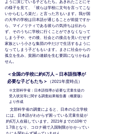
ように演じている子どもたち。あきれたことにそ
の様子を見て、「彼らは学校に文句を言ってこな
いからむしろ楽だ」と言った方もいます。我が国
の大半の学校は日本語が通じることが前提ですか
ら、マイノリティである彼らの気持ちは伝わら
ず、そのうちに学校に行くことができなくなって
しまう子や、その後、社会との接点を見いだせず
家族という小さな集団の中だけで生活するように
なってしまう子どももいます。​まさに社会からの
孤立を生み、貧困の連鎖を生む要因になりかねま
せん。
＜全国の学校に約6万人－日本語指導が
必要な子どもたち
＞
（2021
年度時点）
​※文部科学省：日本語指導が必要な児童生徒の
受入状況等に関する調査結果報告書（概要版）
より作成
文部科学省の調査によると、日本の公立学校
には、日本語がわからず困っている児童生徒が
約6万人在籍しています。2021年までの10年で
1.7倍となり、コロナ禍で入国制限がかかってい
たにも関わらず減っていません。