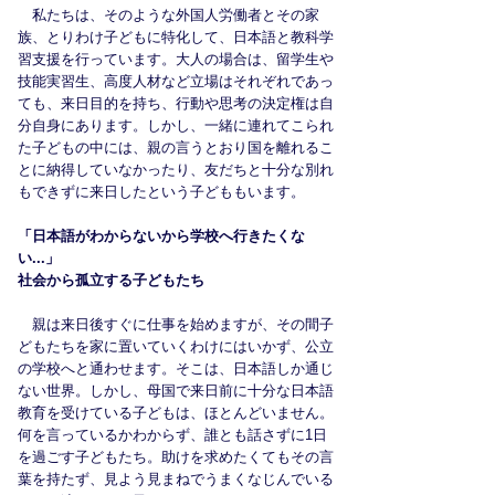
私たちは、そのような外国人労働者とその家
族、とりわけ子どもに特化して、日本語と教科学
習支援を行っています。大人の場合は、留学生や
技能実習生、高度人材など立場はそれぞれであっ
ても、来日目的を持ち、行動や思考の決定権は自
分自身にあります。しかし、一緒に連れてこられ
た子どもの中には、親の言うとおり国を離れるこ
とに納得していなかったり、友だちと十分な別れ
もできずに来日したという子どももいます。
​「日本語がわからないから学校へ行きたくな
い...」
​社会から孤立する子どもたち
親は来日後すぐに仕事を始めますが、その間子
どもたちを家に置いていくわけにはいかず、公立
の学校へと通わせます。そこは、日本語しか通じ
ない世界。しかし、母国で来日前に十分な日本語
教育を受けている子どもは、ほとんどいません。
何を言っているかわからず、誰とも話さずに1日
を過ごす子どもたち。助けを求めたくてもその言
葉を持たず、見よう見まねでうまくなじんでいる