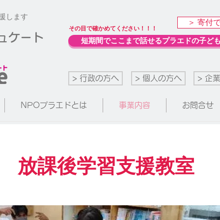
援します
＞ 寄付
​その目で確かめてください！！！
デュケート
短期間でここまで話せるプラエドの子ど
> 行政の方へ
> 個人の方へ
> 企
NPOプラエドとは
事業内容
お問合せ
放課後学習支援教室