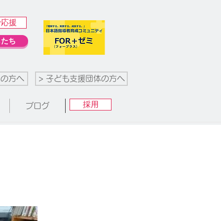
で応援
もたち
業の方へ
> 子ども支援団体の方へ
採用
ブログ