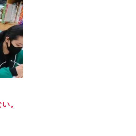
ない。
」