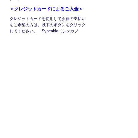
​＜クレジットカードによるご入金＞
クレジットカードを使用して会費の支払い
をご希望の方は、以下のボタンをクリック
してください。「Syncable（シンカブ
ル）」という外部サイトを通じて、クレジ
ットカードでお支払いができます。オンラ
イン上で入会情報を入力していただくた
め、入会申込書をお送りいただく必要はご
ざいません。下のボタンを押していただく
と、「Syncable」のサイトに移ります。ク
レジットカード情報はSyncable提携の決済
代行会社にて厳重に管理され、Syncableお
よび、当団体には知らされません。
★「Syncable（シンカブル）」は、株式会社 STYZ
が提供する、NPOが寄付を集められるサービスで
す。
クレジットカードで入会申込する
※クレジットカード決済で入会申込の際のご注意