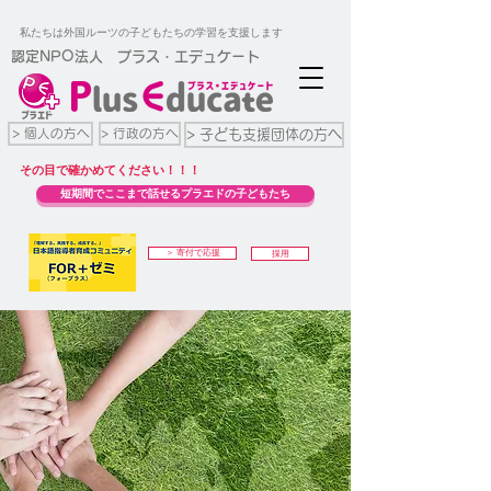
私たちは外国ルーツの子どもたちの学習を支援します
​認定NPO法人 プラス・エデュケート
> 個人の方へ
> 行政の方へ
> 子ども支援団体の方へ
​その目で確かめてください！！！
短期間でここまで話せるプラエドの子どもたち
＞ 寄付で応援
採用