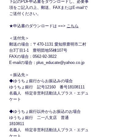
下記のPDF申込書をダウンロードし、必要事
項をご記入の上、郵送、FAXまたはE-mailで
ご送付ください。
★申込書のダウンロードは ==>
こちら
＜送付先＞​
郵送の場合：〒470-1131 愛知県豊明市二村
台3丁目1-1 豊明団地55棟107号
FAXの場合：0562-92-3822
E-mailの場合：
plus_educate@yahoo.co.jp
＜振込先＞
◆ゆうちょ銀行からお振込みの場合
ゆうちょ銀行 記号12160 番号18108111
名義人 特定非営利活動法人プラス・エデュ
ケート
◆ゆうちょ銀行以外からお振込のお場合
ゆうちょ銀行 二一八支店 普通
1810811
名義人 特定非営利活動法人プラス・エデュ
ケート