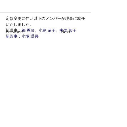
定款変更に伴い以下のメンバーが理事に就任
いたしました。
新理事：
都 恩珍、小島 恭子、中西 智子
Previous
Next
新監事：小塚 謙吾　