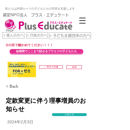
私たちは外国ルーツの子どもたちの学習を支援します
​認定NPO法人 プラス・エデュケート
> 個人の方へ
> 行政の方へ
> 子ども支援団体の方へ
​その目で確かめてください！！！
短期間でここまで話せるプラエドの子どもたち
＞ 寄付で応援
採用
< Back
定款変更に伴う理事増員のお
知らせ
お知らせ
2024年2月3日