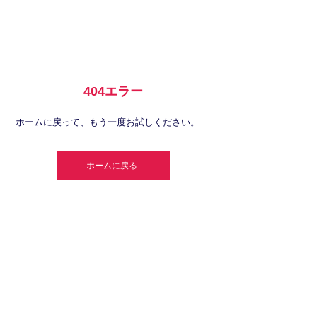
404エラー
ホームに戻って、
もう一度お試しください。
ホームに戻る
〒470-1131
愛知県豊明市二村台3-1-1 豊明団地55棟107号
Tel/Fax:
0562-92-3822
メール:
plus_educate@yahoo.co.jp