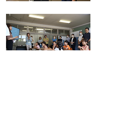
Previous
Next
〒470-1131
愛知県豊明市二村台3-1-1 豊明団地55棟107号
Tel/Fax:
0562-92-3822
メール:
plus_educate@yahoo.co.jp
＞ 特定商取引に基づく表記