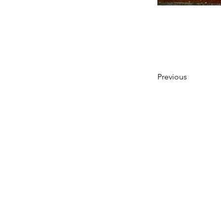
Previous
ALL MENU
>行政の方へ
>個