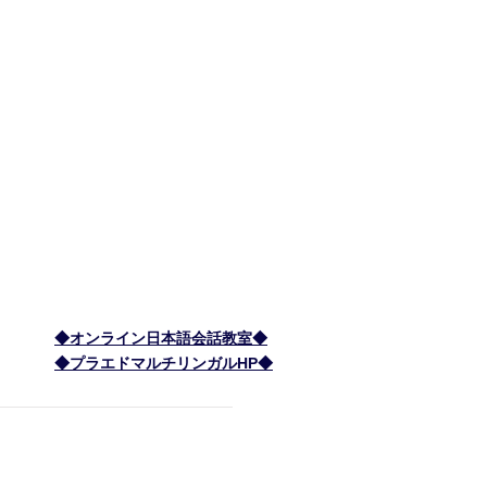
＞ ご寄付
ー ボランティア
ー 会員募集
ー 税制優遇
＞ 理事長 森 顕子のブログ
＞ お問い合わせ
＞ 特定商取引に基づく表記
​＞ 個人情報保護方針
◆オンライン日本語会話教室◆
◆プラエドマルチリンガルHP◆
間: 8:15am - 5:15pm