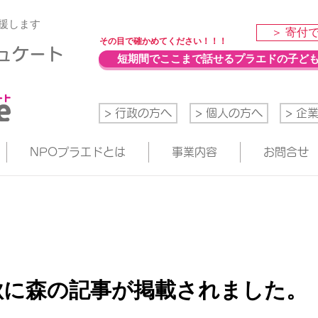
援します
＞ 寄付
​その目で確かめてください！！！
デュケート
短期間でここまで話せるプラエドの子ど
> 行政の方へ
> 個人の方へ
> 企
NPOプラエドとは
事業内容
お問合せ
秋に森の記事が掲載されました。