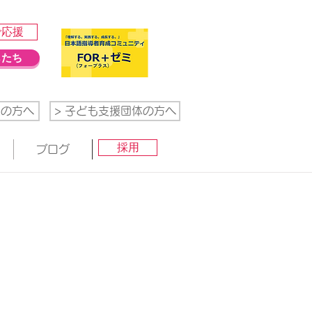
で応援
もたち
業の方へ
> 子ども支援団体の方へ
採用
ブログ