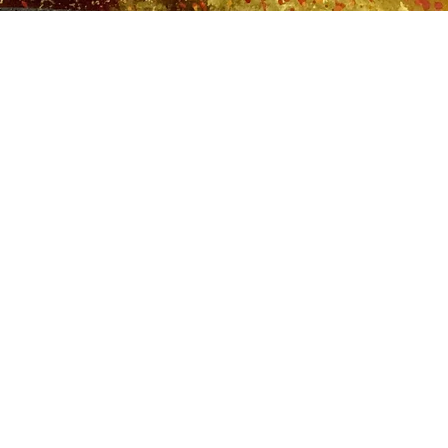
人の方へ
>企業の方へ
>子ども支