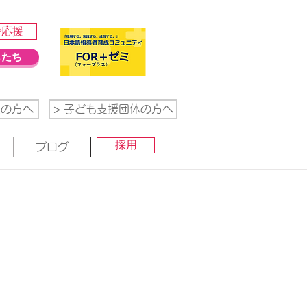
で応援
もたち
業の方へ
> 子ども支援団体の方へ
採用
ブログ