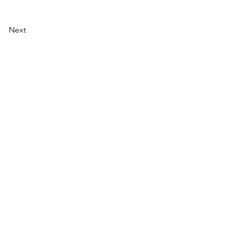
Next
援団体の方へ
＞ ご寄付
ー ボランティア
ー 会員募集