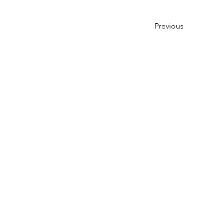
Previous
ALL MENU
>行政の方へ
>個
＞ NPOプラエドとは
ー プラエドの強み
＋ 指導前後の子どもの様子