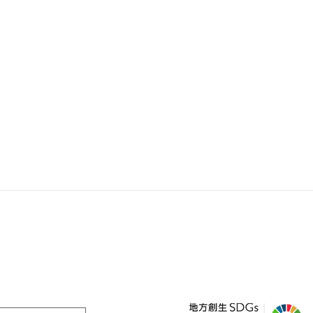
ー 指導者向け研修
ー 教材提供
＞ NEWS
ー 講演・ワークショップ
ー メディア掲載
ー オンライン日本語会話教室
ー 受賞歴
ー 放課後学習支援教室
〒470-1131
営業時
愛知県豊明市二村台3-1-1
豊明団地55棟107号