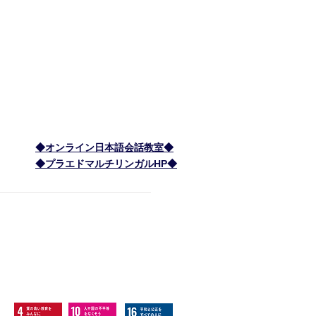
ー 税制優遇
＞ 理事長 森 顕子のブログ
＞ お問い合わせ
＞ 特定商取引に基づく表記
​＞ 個人情報保護方針
◆オンライン日本語会話教室◆
◆プラエドマルチリンガルHP◆
間: 8:15am - 5:15pm