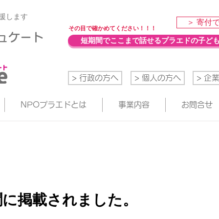
援します
＞ 寄付
​その目で確かめてください！！！
デュケート
短期間でここまで話せるプラエドの子ど
> 行政の方へ
> 個人の方へ
> 企
NPOプラエドとは
事業内容
お問合せ
聞に掲載されました。