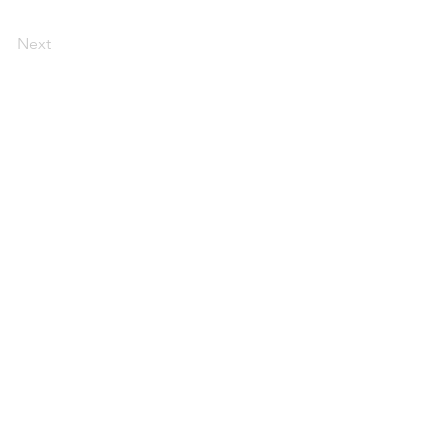
Next
援団体の方へ
＞ ご寄付
ー ボランティア
ー 会員募集
ー 税制優遇