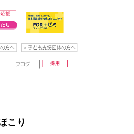
で応援
もたち
業の方へ
> 子ども支援団体の方へ
採用
ブログ
にほこり