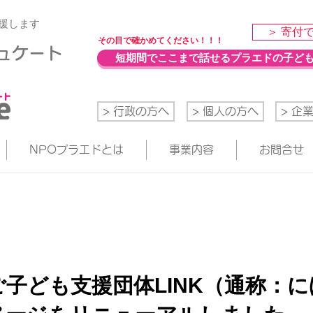
援します
＞ 寄付
​その目で確かめてください！！！
デュケート
短期間でここまで話せるプラエドの子ど
> 行政の方へ
> 個人の方へ
> 企
NPOプラエドとは
事業内容
お問合せ
子ども支援団体LINK（通称：