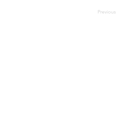
Previous
ALL MENU
>行政の方へ
>個
＞ NPOプラエドとは
ー プラエドの強み
＋ 指導前後の子どもの様子
ー 活動の背景