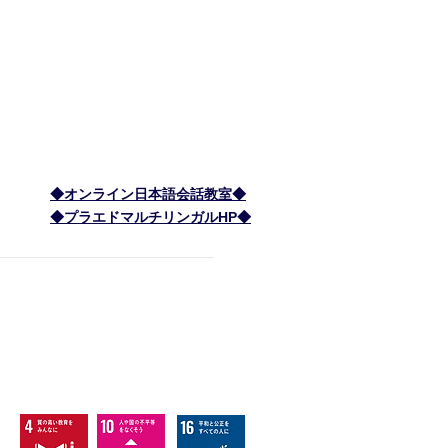
＞ 理事長 森 顕子のブログ
＞ お問い合わせ
＞ 特定商取引に基づく表記
​＞ 個人情報保護方針
◆オンライン日本語会話教室◆
◆プラエドマルチリンガルHP◆
間: 8:15am - 5:15pm