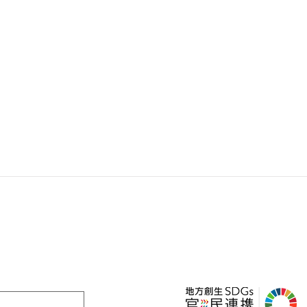
ー 教材提供
＞ NEWS
ー 講演・ワークショップ
ー メディア掲載
ー オンライン日本語会話教室
ー 受賞歴
ー 放課後学習支援教室
〒470-1131
営業時
愛知県豊明市二村台3-1-1
豊明団地55棟107号