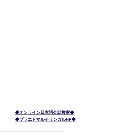
＞ ご寄付
ー ボランティア
ー 会員募集
ー 税制優遇
＞ 理事長 森 顕子のブログ
＞ お問い合わせ
＞ 特定商取引に基づく表記
​＞ 個人情報保護方針
◆オンライン日本語会話教室◆
◆プラエドマルチリンガルHP◆