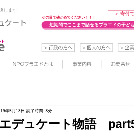
援します
＞ 寄付
​その目で確かめてください！！！
デュケート
短期間でここまで話せるプラエドの子ど
> 行政の方へ
> 個人の方へ
> 企
NPOプラエドとは
事業内容
お問合せ
019年5月13日
読了時間: 3分
エデュケート物語 part