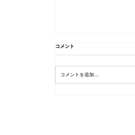
コメント
コメントを追加…
「教えた」だけから「できる
ようにする」指導への変革
を！
ALL MENU
>行政の方へ
>個