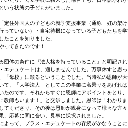
ていたり、公立学校に転入した場合でも、日本語がわか
という状態の子どもがいました。
「定住外国人の子どもの就学支援事業（通称　虹の架け
行っていない）・自宅待機になっている子どもたちを学
したことを知りました。
やってきたのです！
る団体の条件に『法人格を持っていること』と明記され
・エデュケートは、適しませんでした。万事休すと思っ
、「母校」に頼るということでした。当時私の恩師が大
いて、「大学法人」としてこの事業に名乗りをあげれば
いたのです。それからすぐに恩師にアポイントをとり、
に教師もいます！」と交渉しました。恩師は「わかりま
してくださり、その後は恩師が親身になって様々な方々
果、応募に間に合い、見事に採択されました。
によって、プラス・エデュケートの存続がかなうことに