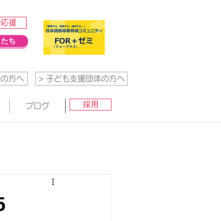
で応援
もたち
業の方へ
> 子ども支援団体の方へ
採用
ブログ
5