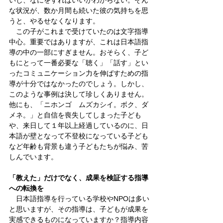
いし、なにをすればいいかわからない。そん
な状況が、数か月間も続いた彼の気持ちを思
うと、やるせなくなります。
　この子がこれまで受けていたのは文字指導
中心。重要ではありますが、これは日本語指
導の中の一部にすぎません。おそらく、子ど
もにとって一番必要な「聴く」「話す」とい
ったコミュニケーション力を伸ばすための指
導が十分ではなかったのでしょう。しかし、
このような事例は決して珍しくありません。
他にも、「ニホンゴ　ムズカシイ。ボク、ダ
メネ。」と自信を喪失してしまった子ども
や、来日して１年以上経過しているのに、日
本語が壁となって不登校になっている子ども
など年齢も背景も違う子どもたちが悩み、苦
しんでいます。
「教えた」だけでなく、成果を検証する指導
への転換を
　日本語指導を行っている学校やNPOは多い
と思いますが、その指導は、子どもが成果を
実感できるものになっていますか？指導内容