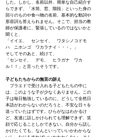
した。しかし、名前以外、簡単な自己紹介す
らできず、「水筒、窓、階段」といった身の
回りのものや食べ物の名前、基本的な動詞や
形容詞も答えられません。そこで、担当の教
師が保護者に、緊張しているのではないかと
聞くと、
「イイエ、　センセイ、　ワタシノコドモ
ハ　ニホンゴ　ワカラナイ・・・。」
そしてそのあと、続けて、
「センセイ、　デモ、　ヒラガナ　ワカ
ル！！」と言ったそうです。
子どもたちからの無言の訴え
　プラエドで受け入れる子どもたちの中に
は、このような子が少なくありません。この
子は毎日勉強しているのに、どうして全然日
本語がわからないのだろうと、不安な日々を
送っていたはずです。ひらがなはわかるけ
ど、友達に話しかけられても理解できず、笑
顔で応じることしかできない。自分から話し
かけたくても、なんといっていいかわからな