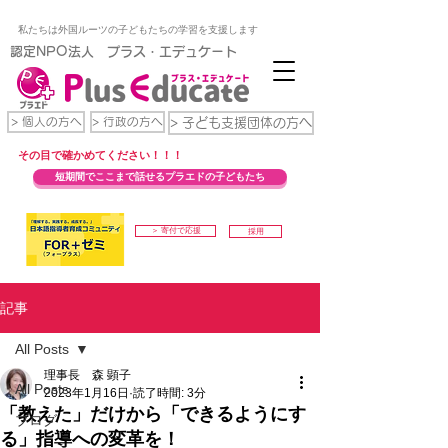
私たちは外国ルーツの子どもたちの学習を支援します
​認定NPO法人 プラス・エデュケート
> 個人の方へ
> 行政の方へ
> 子ども支援団体の方へ
​その目で確かめてください！！！
短期間でここまで話せるプラエドの子どもたち
＞ 寄付で応援
採用
記事
All Posts
理事長 森 顕子
All Posts
2023年1月16日
読了時間: 3分
「教えた」だけから「できるようにす
ブログ
る」指導への変革を！